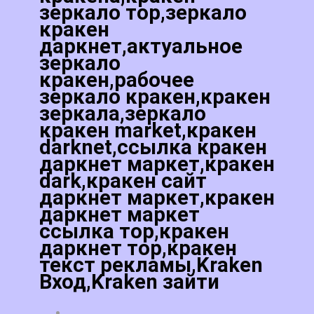
зеркало тор,зеркало
кракен
даркнет,актуальное
зеркало
кракен,рабочее
зеркало кракен,кракен
зеркала,зеркало
кракен market,кракен
darknet,ссылка кракен
даркнет маркет,кракен
dark,кракен сайт
даркнет маркет,кракен
даркнет маркет
ссылка тор,кракен
даркнет тор,кракен
текст рекламы,Kraken
Вход,Kraken зайти