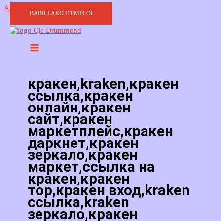
Aller au contenu
BABILLARD D'EMPLOI
кракен,kraken,кракен
ссылка,кракен
онлайн,кракен
сайт,кракен
маркетплейс,кракен
даркнет,кракен
зеркало,кракен
маркет,ссылка на
кракен,кракен
тор,кракен вход,kraken
ссылка,kraken
зеркало,кракен