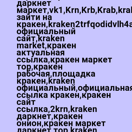
даркнет
маркет,vk1,Krn,Krb,Krab,kr
зайти на
кракен,kraken2trfqodidvlh4
официальный
сайт,kraken
market,кракен
актуальная
ссылка,кракен маркет
тор,кракен
рабочая,площадка
кракен,kraken
официальный,официальна
ссылка кракен,кракен
сайт
ссылка,2krn,kraken
даркнет,кракен
онион,кракен маркет
даркнет тор,kraken