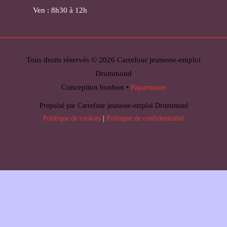
Ven : 8h30 à 12h
Tous droits réservés © 2026 Carrefour jeunesse-emploi
Drummond
Conception bonbon •
Paparmane
Propulsé par Carrefour jeunesse-emploi Drummond
Politique de cookies
|
Politique de confidentialité