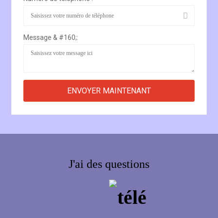
Message & #160;:
J'ai des questions