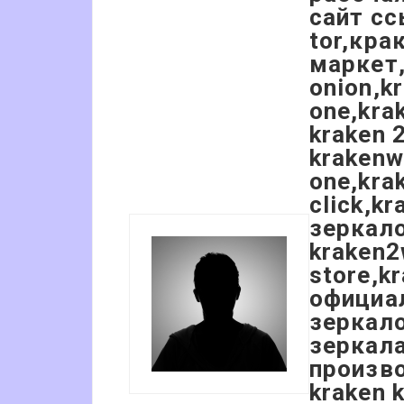
сайт сс
tor,кра
маркет,
onion,k
one,kra
kraken 
krakenw
one,kra
click,k
зеркало
kraken2
store,k
официал
зеркало
зеркала
произво
kraken 