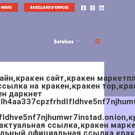
-NOUS!
BABILLARD D'EMPLOI
Services
лайн,кракен сайт,кракен маркетп
ссылка на кракен,кракен тор,кра
ен даркнет
vlh4aa337cpzfrhdlfldhve5nf7njhum
fldhve5nf7njhumwr7instad.onion,
 актуальная ссылка,кракен марке
альный,официальная ссылка крак