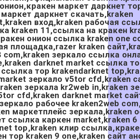
 онион,кракен маркет даркнет то
н маркет даркнет скачать,kraken
et,kraken вход,kraken рабочая ссы
ка kraken 11,ссылка на кракен kr
кракен онион ссылка kraken one 
вая площадка,razer kraken сайт,kr
3 com,kraken зеркало ссылка онл
,kraken darknet market ссылка то
 ссылка тор krakendarknet top,kra
 market зеркало v5tor cfd,kraken 
raken зеркала kr2web in,kraken з
5tor cfd,kraken darknet market са
зеркало рабочее kraken2web com
ken маркетплейс зеркала,kraken
ет ссылка каркен market,kraken 6 
knet top,kraken клир ссылка,крак
н тор kraken 9 one,kraken сайт 