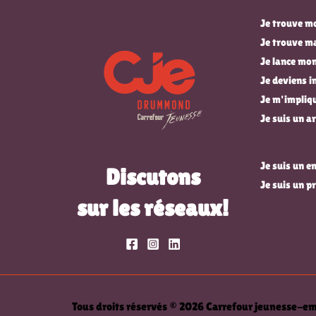
Je trouve mo
Je trouve m
Je lance mon
Je deviens 
Je m'impli
Je suis un ar
Je suis un 
Discutons
Je suis un p
sur les réseaux!
Tous droits réservés © 2026 Carrefour jeunesse-