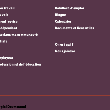
n travail
Babillard d'emploi
a voie
Blogue
 entreprise
Calendrier
indépendant
Documents et liens utiles
que dans ma communauté
tiste
On est qui ?
Nous joindre
employeur
rofessionnel de l'éducation
emploi Drummond