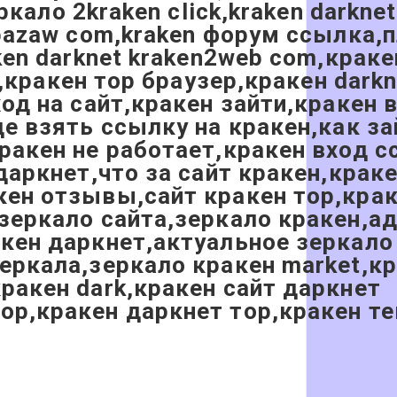
ркало 2kraken click,kraken darkne
orbazaw com,kraken форум ссылка
aken darknet kraken2web com,крак
or,кракен тор браузер,кракен dark
ход на сайт,кракен зайти,кракен 
е взять ссылку на кракен,как за
ракен не работает,кракен вход с
даркнет,что за сайт кракен,краке
кен отзывы,сайт кракен тор,крак
 зеркало сайта,зеркало кракен,а
акен даркнет,актуальное зеркало
еркала,зеркало кракен market,к
ракен dark,кракен сайт даркнет
ор,кракен даркнет тор,кракен те