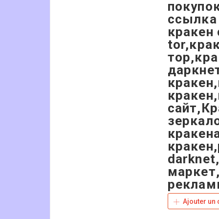
покупок
ссылка 
кракен 
tor,кра
тор,кра
даркнет
кракен,
кракен,
сайт,Кр
зеркало
кракена
кракен,
darknet
маркет,
рекламы
Ajouter un