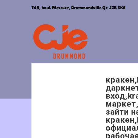
Aller
749, boul. Mercure, Drummondville Qc J2B 3K6
au
contenu
кракен,
даркнет
вход,kr
маркет,
зайти н
кракен,
официал
рабоча