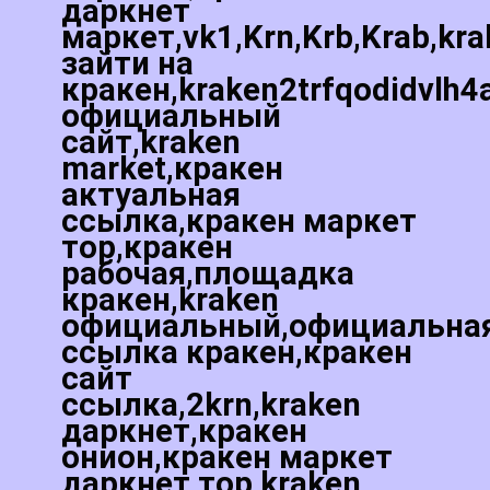
даркнет
маркет,vk1,Krn,Krb,Krab,kr
зайти на
кракен,kraken2trfqodidvlh4
официальный
сайт,kraken
market,кракен
актуальная
ссылка,кракен маркет
тор,кракен
рабочая,площадка
кракен,kraken
официальный,официальна
ссылка кракен,кракен
сайт
ссылка,2krn,kraken
даркнет,кракен
онион,кракен маркет
даркнет тор,kraken