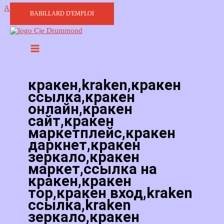
Aller au contenu
BABILLARD D'EMPLOI
кракен,kraken,кракен
ссылка,кракен
онлайн,кракен
сайт,кракен
маркетплейс,кракен
даркнет,кракен
зеркало,кракен
маркет,ссылка на
кракен,кракен
тор,кракен вход,kraken
ссылка,kraken
зеркало,кракен