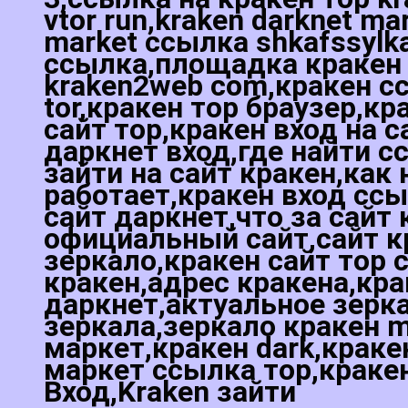
vtor run,kraken darknet ma
market ссылка shkafssylk
ссылка,площадка кракен с
kraken2web com,кракен сс
tor,кракен тор браузер,кр
сайт тор,кракен вход на 
даркнет вход,где найти с
зайти на сайт кракен,как
работает,кракен вход ссы
сайт даркнет,что за сайт 
официальный сайт,сайт к
зеркало,кракен сайт тор 
кракен,адрес кракена,кра
даркнет,актуальное зерка
зеркала,зеркало кракен m
маркет,кракен dark,краке
маркет ссылка тор,кракен
Вход,Kraken зайти