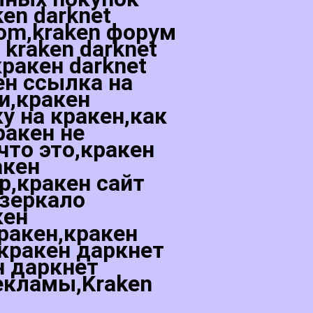
ken darknet
com,kraken форум
kraken darknet
кракен darknet
ен ссылка на
ти,кракен
у на кракен,как
ракен не
что это,кракен
акен
р,кракен сайт
,зеркало
кен
ракен,кракен
 кракен даркнет
н даркнет
рекламы,Kraken