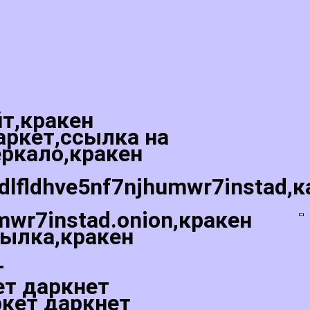
йт,кракен
аркет,ссылка на
еркало,кракен
hdlfldhve5nf7njhumwr7instad,к
mwr7instad.onion,кракен
сылка,кракен
т
ет даркнет
ркет даркнет