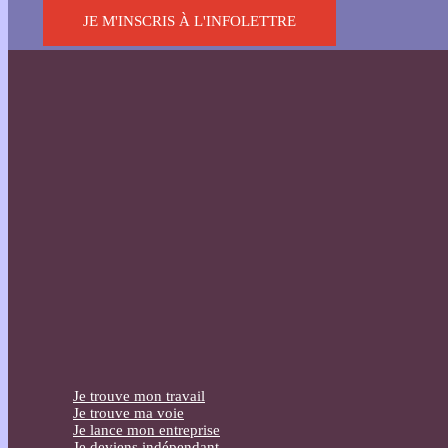
JE M'INSCRIS À L'INFOLETTRE
Je trouve mon travail
Je trouve ma voie
Je lance mon entreprise
Je deviens indépendant