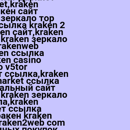
et,kraken
акен сайт
 зеркало тор
сылка kraken 2
en сайт,kraken
,kraken зеркало
rakenweb
ken ссылка
ken casino
о v5tor
т ссылка,kraken
market ссылка
иальный сайт
,kraken зеркало
а,kraken
ет ссылка
ракен kraken
kraken2web com
имных покупок