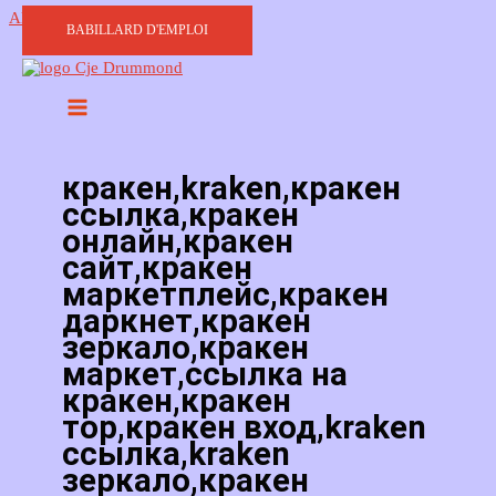
Aller au contenu
BABILLARD D'EMPLOI
кракен,kraken,кракен
ссылка,кракен
онлайн,кракен
сайт,кракен
маркетплейс,кракен
даркнет,кракен
зеркало,кракен
маркет,ссылка на
кракен,кракен
тор,кракен вход,kraken
ссылка,kraken
зеркало,кракен