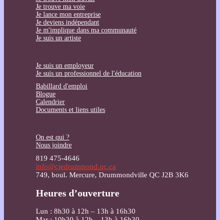
Je trouve ma voie
Je lance mon entreprise
Je deviens indépendant
Je m'implique dans ma communauté
Je suis un artiste
Je suis un employeur
Je suis un professionnel de l'éducation
Babillard d'emploi
Blogue
Calendrier
Documents et liens utiles
On est qui ?
Nous joindre
819 475-4646
info@cjedrummond.qc.ca
749, boul. Mercure, Drummondville QC J2B 3K6
Heures d’ouverture
Lun : 8h30 à 12h – 13h à 16h30
Mar : 10h30 à 12h – 13h à 16h30