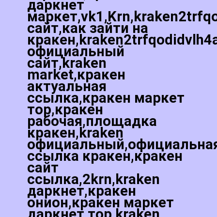
даркнет
маркет,vk1,Krn,kraken2trfq
сайт,как зайти на
кракен,kraken2trfqodidvlh4
официальный
сайт,kraken
market,кракен
актуальная
ссылка,кракен маркет
тор,кракен
рабочая,площадка
кракен,kraken
официальный,официальна
ссылка кракен,кракен
сайт
ссылка,2krn,kraken
даркнет,кракен
онион,кракен маркет
даркнет тор,kraken