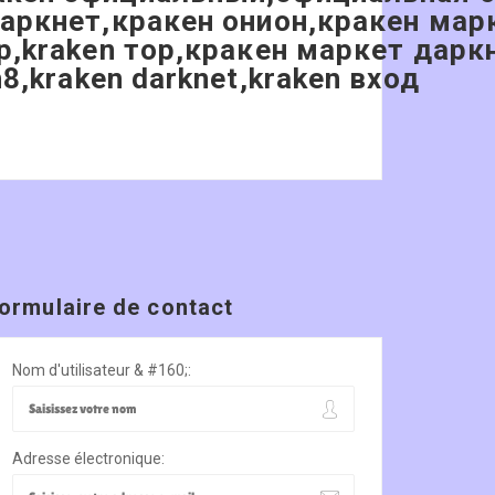
даркнет,кракен онион,кракен мар
ор,kraken тор,кракен маркет дарк
8,kraken darknet,kraken вход
ormulaire de contact
Nom d'utilisateur & #160;:
Adresse électronique: