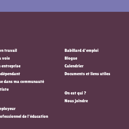
n travail
Babillard d'emploi
a voie
Blogue
 entreprise
Calendrier
indépendant
Documents et liens utiles
que dans ma communauté
tiste
On est qui ?
Nous joindre
employeur
rofessionnel de l'éducation