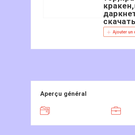
кракен,
даркнет
скачать
Ajouter un
Aperçu général