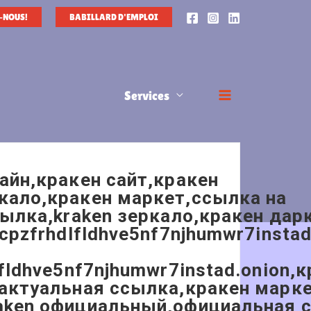
-NOUS!
BABILLARD D'EMPLOI
Services
айн,кракен сайт,кракен
кало,кракен маркет,ссылка на
сылка,kraken зеркало,кракен дар
cpzfrhdlfldhve5nf7njhumwr7instad
fldhve5nf7njhumwr7instad.onion,
 актуальная ссылка,кракен марк
raken официальный,официальная 