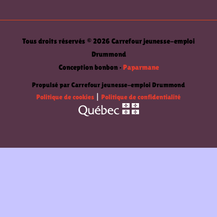
Tous droits réservés © 2026 Carrefour jeunesse-emploi
Drummond
Conception bonbon •
Paparmane
Propulsé par Carrefour jeunesse-emploi Drummond
Politique de cookies
|
Politique de confidentialité