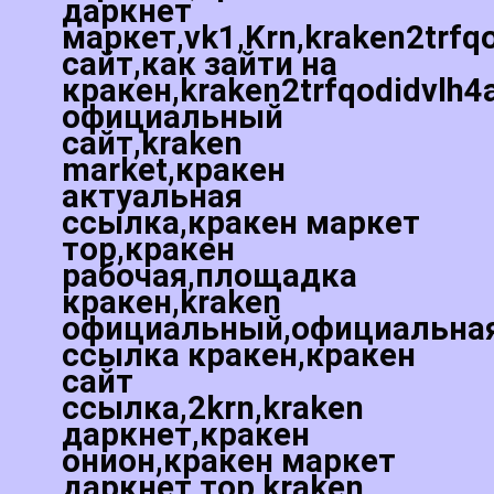
даркнет
маркет,vk1,Krn,kraken2trfq
сайт,как зайти на
кракен,kraken2trfqodidvlh4
официальный
сайт,kraken
market,кракен
актуальная
ссылка,кракен маркет
тор,кракен
рабочая,площадка
кракен,kraken
официальный,официальна
ссылка кракен,кракен
сайт
ссылка,2krn,kraken
даркнет,кракен
онион,кракен маркет
даркнет тор,kraken