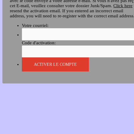
avec le code envoyé à votre adresse e-mail. Si vous n'avez pas re
cet E-mail, veuillez consulter votre dossier Junk/Spam.
Click here
resend the activation email. If you entered an incorrect email
address, you will need to re-register with the correct email address
Votre courriel:
Code d'activation: