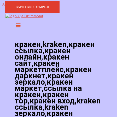
Aller au contenu
BABILLARD D'EMPLOI
кракен,kraken,кракен
ссылка,кракен
онлайн,кракен
сайт,кракен
маркетплейс,кракен
даркнет,кракен
зеркало,кракен
маркет,ссылка на
кракен,кракен
тор,кракен вход,kraken
ссылка,kraken
зеркало,кракен