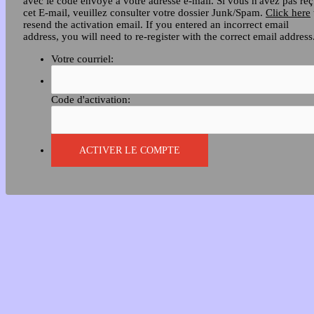
avec le code envoyé à votre adresse e-mail. Si vous n'avez pas re
cet E-mail, veuillez consulter votre dossier Junk/Spam.
Click here
resend the activation email. If you entered an incorrect email
address, you will need to re-register with the correct email address
Votre courriel:
Code d'activation: