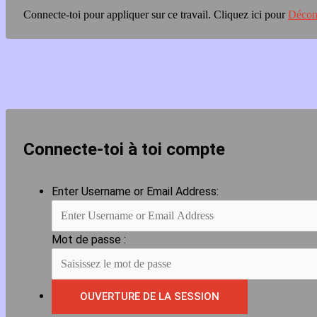
Connecte-toi pour appliquer sur ce travail.
Cliquez ici pour
Décon
Connecte-toi à toi compte
Enter Username or Email Address:
Mot de passe :