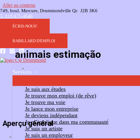
Aller au contenu
749, boul. Mercure, Drummondville Qc J2B 3K6
T. 819 475-4646
ÉCRIS-NOUS!
BABILLARD D'EMPLOI
animais estimação
Services
Ajouter un commentaire
Suivre
Je suis aux études
Je trouve mon emploi (de rêve)
Je trouve ma voie
Je lance mon entreprise
Je deviens indépendant
Je m’implique dans ma communauté
Aperçu général
Je suis un artiste
Je suis un employeur