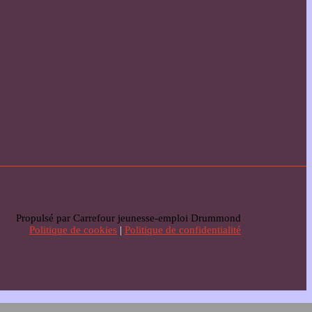
Propulsé par Carrefour jeunesse-emploi Drummond
Politique de cookies
|
Politique de confidentialité