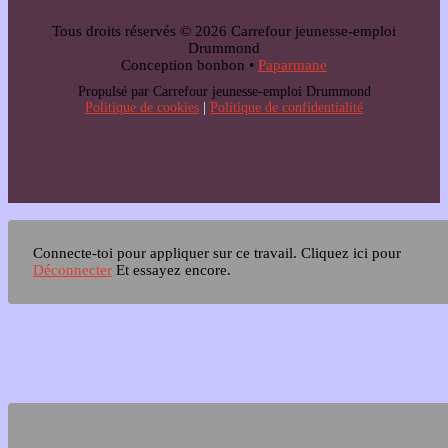
Tous droits réservés © 2026 Carrefour jeunesse-emploi
Drummond
Conception bonbon •
Paparmane
Propulsé par Carrefour jeunesse-emploi Drummond
Politique de cookies
|
Politique de confidentialité
Connecte-toi pour appliquer sur ce travail.
Cliquez ici pour
Déconnecter
Et essayez encore.