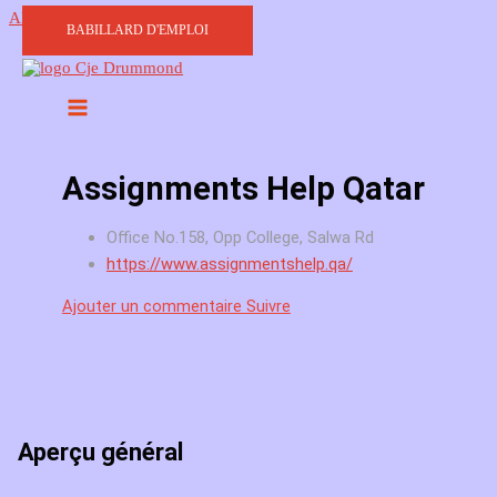
Aller au contenu
BABILLARD D'EMPLOI
Assignments Help Qatar
Office No.158, Opp College, Salwa Rd
https://www.assignmentshelp.qa/
Ajouter un commentaire
Suivre
Aperçu général