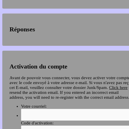
Réponses
Activation du compte
Avant de pouvoir vous connecter, vous devez activer votre compt
avec le code envoyé à votre adresse e-mail. Si vous n'avez pas re
cet E-mail, veuillez consulter votre dossier Junk/Spam.
Click here
resend the activation email. If you entered an incorrect email
address, you will need to re-register with the correct email address
Votre courriel:
Code d'activation: