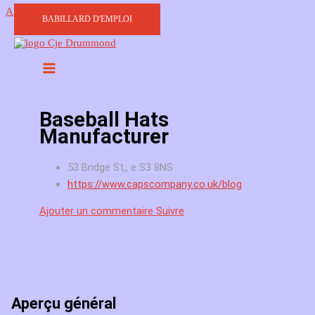
Aller au contenu
BABILLARD D'EMPLOI
Baseball Hats
Manufacturer
53 Bridge St,, e S3 8NS
https://www.capscompany.co.uk/blog
Ajouter un commentaire
Suivre
Aperçu général