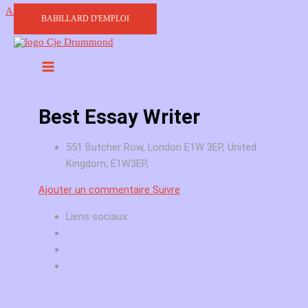
Aller au contenu
BABILLARD D'EMPLOI
Best Essay Writer
551 Butcher Row, London E1W 3EP, United
Kingdom, E1W3EP,
Ajouter un commentaire
Suivre
Liens sociaux: