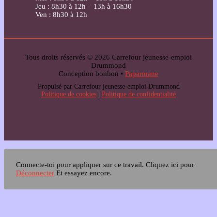
Jeu : 8h30 à 12h – 13h à 16h30
Ven : 8h30 à 12h
Tous droits réservés © 2026 Carrefour jeunesse-emploi
Drummond
Conception bonbon •
Paparmane
Propulsé par Carrefour jeunesse-emploi Drummond
Politique de cookies
|
Politique de confidentialité
Connecte-toi pour appliquer sur ce travail.
Cliquez ici pour
Déconnecter
Et essayez encore.