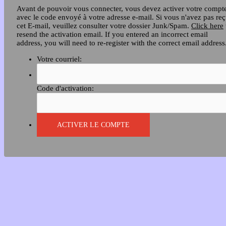
Avant de pouvoir vous connecter, vous devez activer votre compt
avec le code envoyé à votre adresse e-mail. Si vous n'avez pas re
cet E-mail, veuillez consulter votre dossier Junk/Spam.
Click here
resend the activation email. If you entered an incorrect email
address, you will need to re-register with the correct email address
Votre courriel:
Code d'activation: