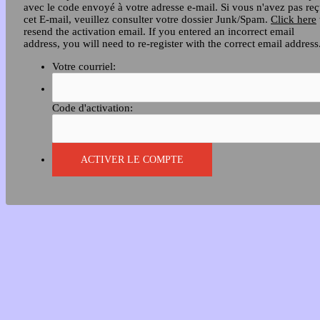
avec le code envoyé à votre adresse e-mail. Si vous n'avez pas re
cet E-mail, veuillez consulter votre dossier Junk/Spam.
Click here
resend the activation email. If you entered an incorrect email
address, you will need to re-register with the correct email address
Votre courriel:
Code d'activation: