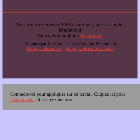
Tous droits réservés © 2026 Carrefour jeunesse-emploi
Drummond
Conception bonbon •
Paparmane
Propulsé par Carrefour jeunesse-emploi Drummond
Politique de cookies
|
Politique de confidentialité
Connecte-toi pour appliquer sur ce travail.
Cliquez ici pour
Déconnecter
Et essayez encore.