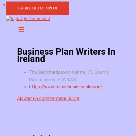
Aller au contenu
BABILLARD D'EMPLOI
Business Plan Writers In
Ireland
The Blanchardstown Centre, 15, County
Dublin Ireland, P2A 1W8
https://www.irelandbusinessplans.ie/
Ajouter un commentaire
Suivre