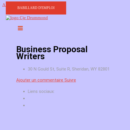
Aller au contenu
BABILLARD D'EMPLOI
Business Proposal
Writers
30 N Gould St, Suite R, Sheridan, WY 82801
Ajouter un commentaire
Suivre
Liens sociaux: