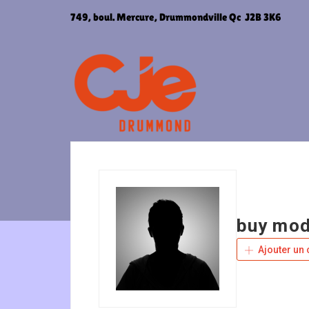
Aller
749, boul. Mercure, Drummondville Qc J2B 3K6
au
contenu
buy moda
Ajouter un