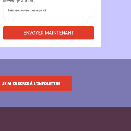
Message & #160;:
JE M'INSCRIS À L'INFOLETTRE