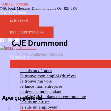
Aller au contenu
749, boul. Mercure, Drummondville Qc J2B 3K6
T. 819 475-4646
ÉCRIS-NOUS!
BABILLARD D'EMPLOI
CJE Drummond
749, Boulevard Mercure
Services
Ajouter un commentaire
Suivre
Je suis aux études
Je trouve mon emploi (de rêve)
Je trouve ma voie
Je lance mon entreprise
Je deviens indépendant
Je m’implique dans ma communauté
Aperçu général
Je suis un artiste
Je suis un employeur