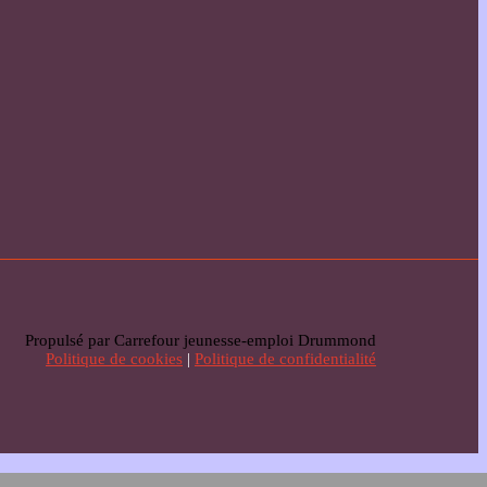
Propulsé par Carrefour jeunesse-emploi Drummond
Politique de cookies
|
Politique de confidentialité