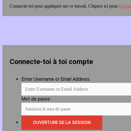
Connecte-toi pour appliquer sur ce travail.
Cliquez ici pour
Décon
Connecte-toi à toi compte
Enter Username or Email Address:
Mot de passe :