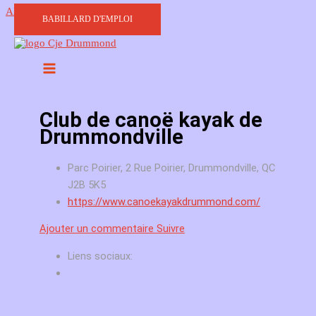
Aller au contenu
BABILLARD D'EMPLOI
Club de canoë kayak de
Drummondville
Parc Poirier, 2 Rue Poirier, Drummondville, QC
J2B 5K5
https://www.canoekayakdrummond.com/
Ajouter un commentaire
Suivre
Liens sociaux: