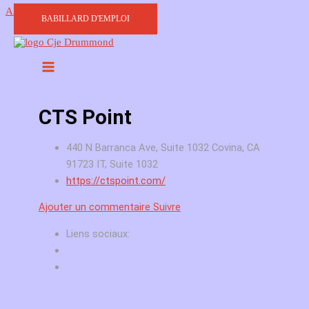
Aller au contenu
BABILLARD D'EMPLOI
CTS Point
440 N Barranca Ave, Suite 1032 Covina, CA
91723 IT, Suite 1032
https://ctspoint.com/
Ajouter un commentaire
Suivre
Liens sociaux: