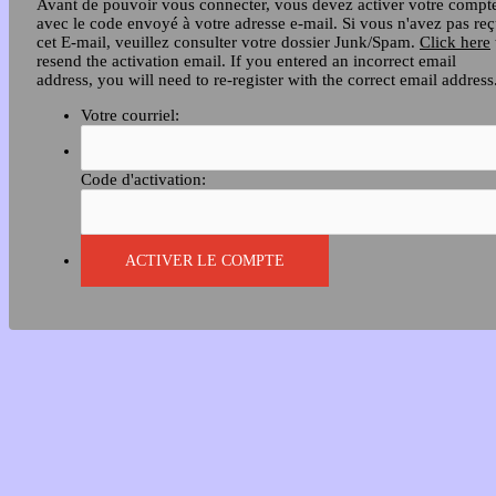
Avant de pouvoir vous connecter, vous devez activer votre compt
avec le code envoyé à votre adresse e-mail. Si vous n'avez pas re
cet E-mail, veuillez consulter votre dossier Junk/Spam.
Click here
resend the activation email. If you entered an incorrect email
address, you will need to re-register with the correct email address
Votre courriel:
Code d'activation: