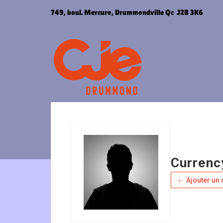
Aller
749, boul. Mercure, Drummondville Qc J2B 3K6
au
contenu
Currenc
Ajouter un