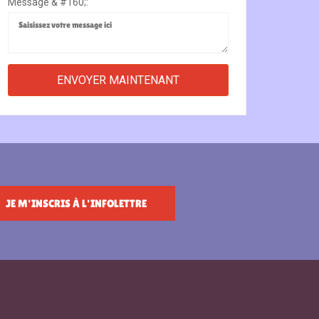
Message & #160;:
JE M'INSCRIS À L'INFOLETTRE