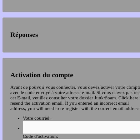
Réponses
Activation du compte
Avant de pouvoir vous connecter, vous devez activer votre compt
avec le code envoyé à votre adresse e-mail. Si vous n'avez pas re
cet E-mail, veuillez consulter votre dossier Junk/Spam.
Click here
resend the activation email. If you entered an incorrect email
address, you will need to re-register with the correct email address
Votre courriel:
Code d'activation: