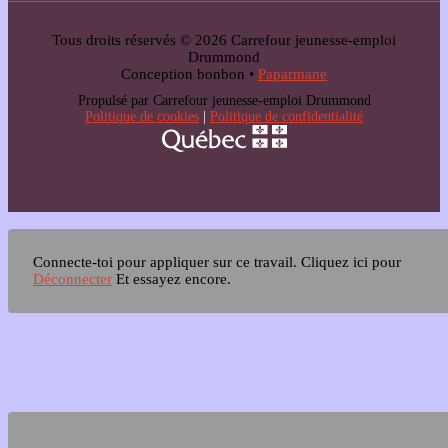
Tous droits réservés © 2026 Carrefour jeunesse-emploi
Drummond
Conception bonbon •
Paparmane
Propulsé par Carrefour jeunesse-emploi Drummond
Politique de cookies
|
Politique de confidentialité
Connecte-toi pour appliquer sur ce travail.
Cliquez ici pour
Déconnecter
Et essayez encore.