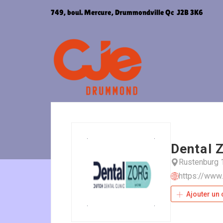
Aller
749, boul. Mercure, Drummondville Qc J2B 3K6
au
contenu
Dental 
Rustenburg
https://www
Ajouter un