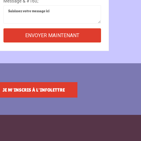
Message & #160;:
JE M'INSCRIS À L'INFOLETTRE