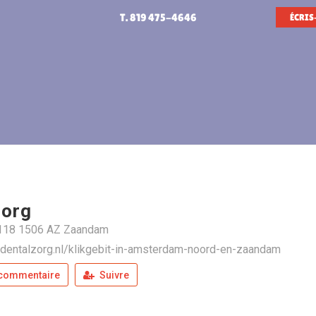
T. 819 475-4646
ÉCRIS
Zorg
 118 1506 AZ Zaandam
.dentalzorg.nl/klikgebit-in-amsterdam-noord-en-zaandam
 commentaire
Suivre