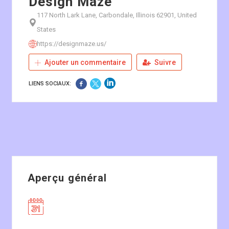
Design Maze
117 North Lark Lane, Carbondale, Illinois 62901, United
States
https://designmaze.us/
Ajouter un commentaire
Suivre
LIENS SOCIAUX:
Aperçu général