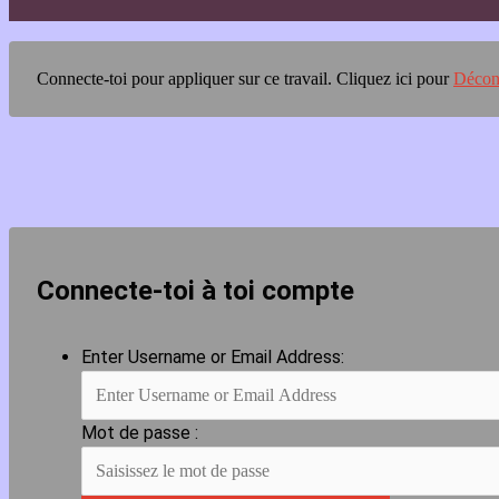
Connecte-toi pour appliquer sur ce travail.
Cliquez ici pour
Décon
Connecte-toi à toi compte
Enter Username or Email Address:
Mot de passe :