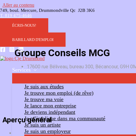
Aller au contenu
749, boul. Mercure, Drummondville Qc J2B 3K6
T. 819 475-4646
ÉCRIS-NOUS!
BABILLARD D'EMPLOI
Groupe Conseils MCG
17600 rue Béliveau, bureau 300, Bécancour, G9H 0
Services
Ajouter un commentaire
Suivre
Je suis aux études
Je trouve mon emploi (de rêve)
Je trouve ma voie
Je lance mon entreprise
Je deviens indépendant
Je m’implique dans ma communauté
Aperçu général
Je suis un artiste
Je suis un employeur