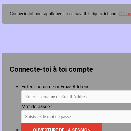
Connecte-toi pour appliquer sur ce travail.
Cliquez ici pour
Décon
Connecte-toi à toi compte
Enter Username or Email Address:
Mot de passe :