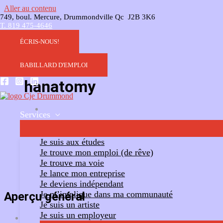
Aller au contenu
749, boul. Mercure, Drummondville Qc J2B 3K6
T. 819 475-4646
ÉCRIS-NOUS!
BABILLARD D'EMPLOI
hanatomy
Services
Ajouter un commentaire
Suivre
Je suis aux études
Je trouve mon emploi (de rêve)
Je trouve ma voie
Je lance mon entreprise
Je deviens indépendant
Je m’implique dans ma communauté
Aperçu général
Je suis un artiste
Je suis un employeur