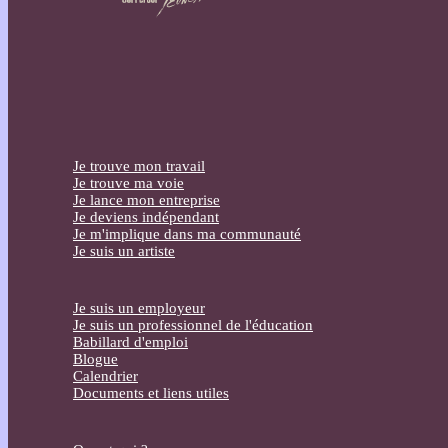
Je trouve mon travail
Je trouve ma voie
Je lance mon entreprise
Je deviens indépendant
Je m'implique dans ma communauté
Je suis un artiste
Je suis un employeur
Je suis un professionnel de l'éducation
Babillard d'emploi
Blogue
Calendrier
Documents et liens utiles