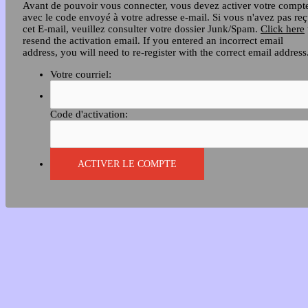
Avant de pouvoir vous connecter, vous devez activer votre compt
avec le code envoyé à votre adresse e-mail. Si vous n'avez pas re
cet E-mail, veuillez consulter votre dossier Junk/Spam.
Click here
resend the activation email. If you entered an incorrect email
address, you will need to re-register with the correct email address
Votre courriel:
Code d'activation: