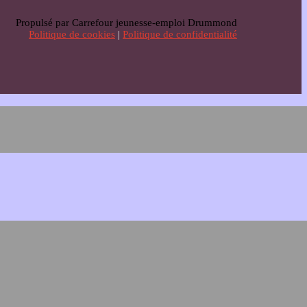
Propulsé par Carrefour jeunesse-emploi Drummond
Politique de cookies
|
Politique de confidentialité