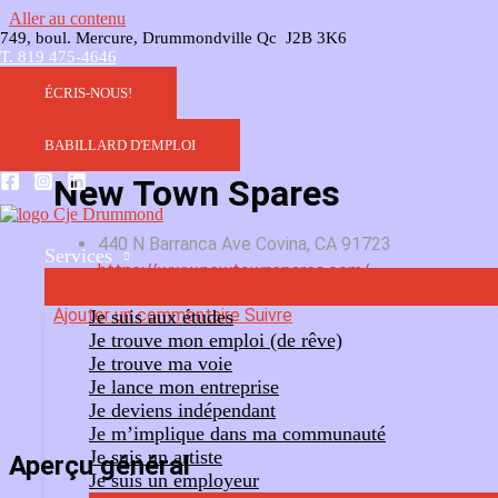
Aller au contenu
749, boul. Mercure, Drummondville Qc J2B 3K6
T. 819 475-4646
ÉCRIS-NOUS!
BABILLARD D'EMPLOI
New Town Spares
440 N Barranca Ave Covina, CA 91723
Services
https://www.newtownspares.com/
Ajouter un commentaire
Suivre
Je suis aux études
Je trouve mon emploi (de rêve)
Je trouve ma voie
Je lance mon entreprise
Je deviens indépendant
Je m’implique dans ma communauté
Je suis un artiste
Aperçu général
Je suis un employeur