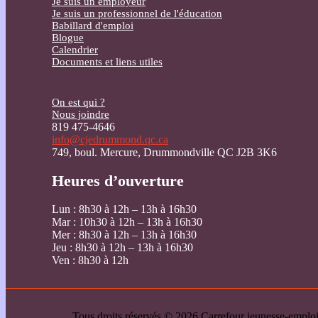
Je suis un employeur
Je suis un professionnel de l'éducation
Babillard d'emploi
Blogue
Calendrier
Documents et liens utiles
On est qui ?
Nous joindre
819 475-4646
info@cjedrummond.qc.ca
749, boul. Mercure, Drummondville QC J2B 3K6
Heures d’ouverture
Lun : 8h30 à 12h – 13h à 16h30
Mar : 10h30 à 12h – 13h à 16h30
Mer : 8h30 à 12h – 13h à 16h30
Jeu : 8h30 à 12h – 13h à 16h30
Ven : 8h30 à 12h
Tous droits réservés © 2026 Carrefour jeunesse-emp