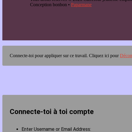
Conception bonbon •
Paparmane
Connecte-toi pour appliquer sur ce travail.
Cliquez ici pour
Décon
Connecte-toi à toi compte
Enter Username or Email Address: