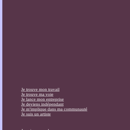
Je trouve mon travail
Je trouve ma voie
Je lance mon entreprise
Je deviens indépendant
Je m'implique dans ma communauté
Je suis un artiste