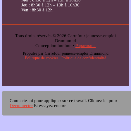
Jeu : 8h30 à 12h – 13h à 16h30
Ven : 8h30 à 12h
Tous droits réservés © 2026 Carrefour jeunesse-emploi
Drummond
Conception bonbon •
Paparmane
Propulsé par Carrefour jeunesse-emploi Drummond
Politique de cookies
|
Politique de confidentialité
Connecte-toi pour appliquer sur ce travail.
Cliquez ici pour
Déconnecter
Et essayez encore.