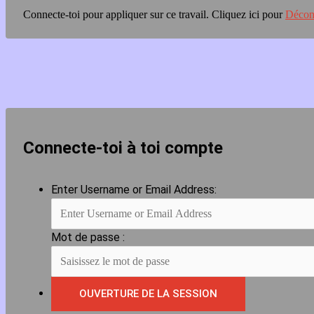
Connecte-toi pour appliquer sur ce travail.
Cliquez ici pour
Décon
Connecte-toi à toi compte
Enter Username or Email Address:
Mot de passe :