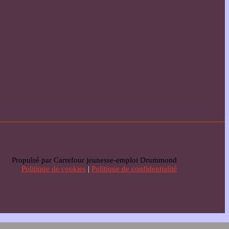
Propulsé par Carrefour jeunesse-emploi Drummond
Politique de cookies
|
Politique de confidentialité