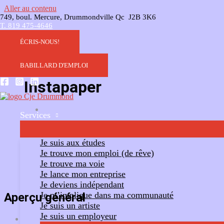
Aller au contenu
749, boul. Mercure, Drummondville Qc J2B 3K6
T. 819 475-4646
ÉCRIS-NOUS!
BABILLARD D'EMPLOI
Instapaper
Services
Ajouter un commentaire
Suivre
Je suis aux études
Je trouve mon emploi (de rêve)
Je trouve ma voie
Je lance mon entreprise
Je deviens indépendant
Je m’implique dans ma communauté
Aperçu général
Je suis un artiste
Je suis un employeur