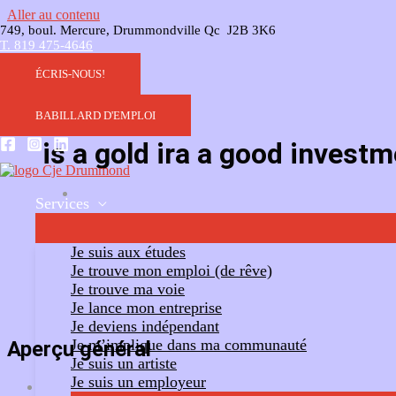
Aller au contenu
749, boul. Mercure, Drummondville Qc J2B 3K6
T. 819 475-4646
ÉCRIS-NOUS!
BABILLARD D'EMPLOI
is a gold ira a good invest
Services
Ajouter un commentaire
Suivre
Je suis aux études
Je trouve mon emploi (de rêve)
Je trouve ma voie
Je lance mon entreprise
Je deviens indépendant
Je m’implique dans ma communauté
Aperçu général
Je suis un artiste
Je suis un employeur