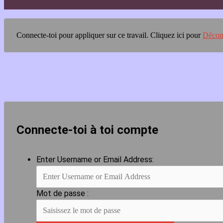
Connecte-toi pour appliquer sur ce travail.
Cliquez ici pour
Décon
Connecte-toi à toi compte
Enter Username or Email Address:
Mot de passe :