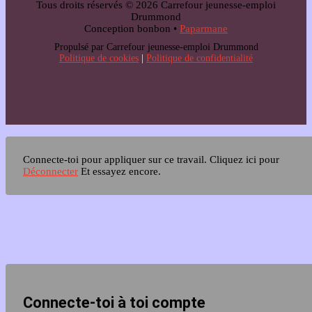
Tous droits réservés © 2026 Carrefour jeunesse-emploi
Drummond
Conception bonbon •
Paparmane
Propulsé par Carrefour jeunesse-emploi Drummond
Politique de cookies
|
Politique de confidentialité
Connecte-toi pour appliquer sur ce travail.
Cliquez ici pour
Déconnecter
Et essayez encore.
Connecte-toi à toi compte