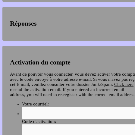
Réponses
Activation du compte
Avant de pouvoir vous connecter, vous devez activer votre compt
avec le code envoyé à votre adresse e-mail. Si vous n'avez pas re
cet E-mail, veuillez consulter votre dossier Junk/Spam.
Click here
resend the activation email. If you entered an incorrect email
address, you will need to re-register with the correct email address
Votre courriel:
Code d'activation: