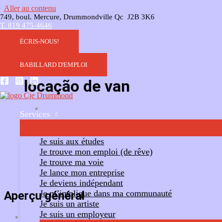
Aller au contenu
749, boul. Mercure, Drummondville Qc J2B 3K6
T. 819 475-4646
ÉCRIS-NOUS!
BABILLARD D'EMPLOI
locação de van
Services
Ajouter un commentaire
Suivre
Je suis aux études
Je trouve mon emploi (de rêve)
Je trouve ma voie
Je lance mon entreprise
Je deviens indépendant
Je m’implique dans ma communauté
Aperçu général
Je suis un artiste
Je suis un employeur