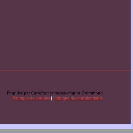
Propulsé par Carrefour jeunesse-emploi Drummond
Politique de cookies
|
Politique de confidentialité