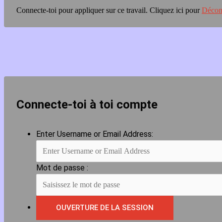
Connecte-toi pour appliquer sur ce travail.
Cliquez ici pour
Décon
Connecte-toi à toi compte
Enter Username or Email Address:
Mot de passe :