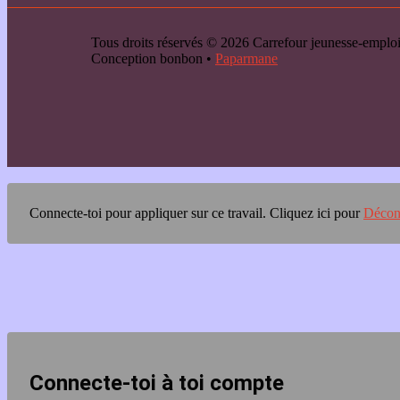
Tous droits réservés © 2026 Carrefour jeunesse-emp
Conception bonbon •
Paparmane
Connecte-toi pour appliquer sur ce travail.
Cliquez ici pour
Décon
Connecte-toi à toi compte