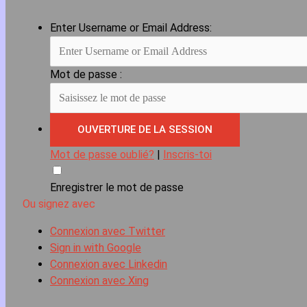
Enter Username or Email Address:
Mot de passe :
Mot de passe oublié?
|
Inscris-toi
Enregistrer le mot de passe
Ou signez avec
Connexion avec Twitter
Sign in with Google
Connexion avec Linkedin
Connexion avec Xing