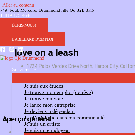
Aller au contenu
749, boul. Mercure, Drummondville Qc J2B 3K6
T. 819 475-4646
ÉCRIS-NOUS!
BABILLARD D'EMPLOI
love on a leash
1724 Palos Verdes Drive North, Harbor City, Califo
Services
Ajouter un commentaire
Suivre
Je suis aux études
Je trouve mon emploi (de rêve)
Je trouve ma voie
Je lance mon entreprise
Je deviens indépendant
Je m’implique dans ma communauté
Aperçu général
Je suis un artiste
Je suis un employeur