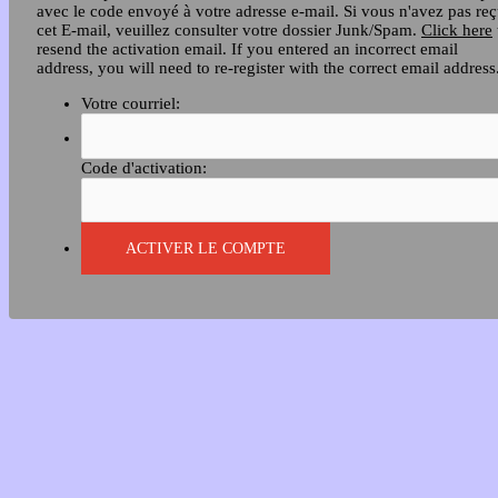
avec le code envoyé à votre adresse e-mail. Si vous n'avez pas re
cet E-mail, veuillez consulter votre dossier Junk/Spam.
Click here
resend the activation email. If you entered an incorrect email
address, you will need to re-register with the correct email address
Votre courriel:
Code d'activation: