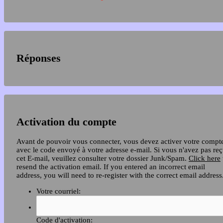
Réponses
Activation du compte
Avant de pouvoir vous connecter, vous devez activer votre compt
avec le code envoyé à votre adresse e-mail. Si vous n'avez pas re
cet E-mail, veuillez consulter votre dossier Junk/Spam.
Click here
resend the activation email. If you entered an incorrect email
address, you will need to re-register with the correct email address
Votre courriel:
Code d'activation: