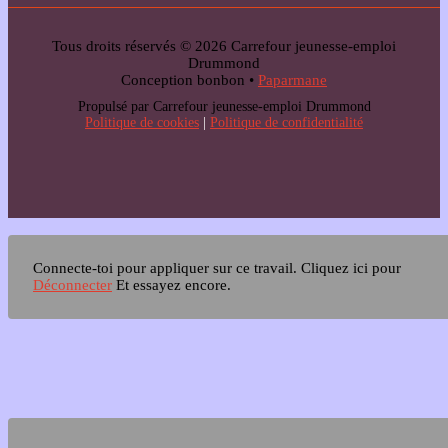
Tous droits réservés © 2026 Carrefour jeunesse-emploi
Drummond
Conception bonbon •
Paparmane
Propulsé par Carrefour jeunesse-emploi Drummond
Politique de cookies
|
Politique de confidentialité
Connecte-toi pour appliquer sur ce travail.
Cliquez ici pour
Déconnecter
Et essayez encore.