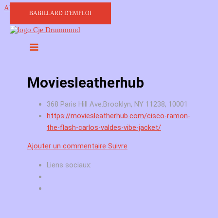
Aller au contenu
BABILLARD D'EMPLOI
Moviesleatherhub
368 Paris Hill Ave.Brooklyn, NY 11238, 10001
https://moviesleatherhub.com/cisco-ramon-
the-flash-carlos-valdes-vibe-jacket/
Ajouter un commentaire
Suivre
Liens sociaux: