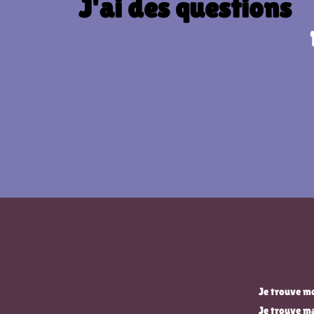
J'ai des questions
Je trouve mo
Je trouve m