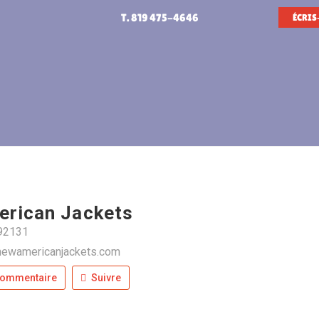
T. 819 475-4646
ÉCRIS
rican Jackets
 92131
newamericanjackets.com
commentaire
Suivre