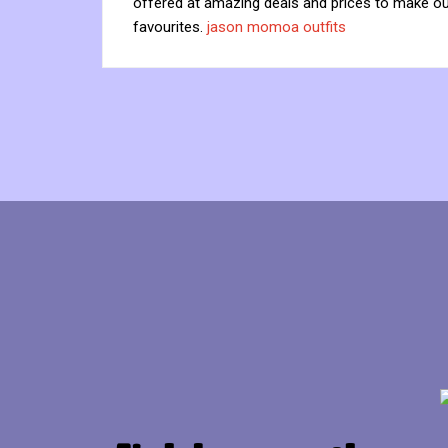
offered at amazing deals and prices to make our
favourites.
jason momoa outfits