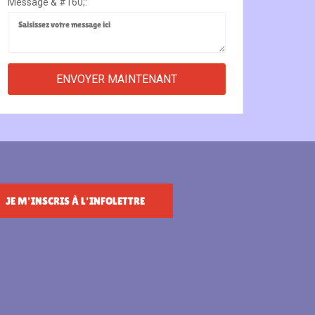
Message & #160;:
JE M'INSCRIS À L'INFOLETTRE