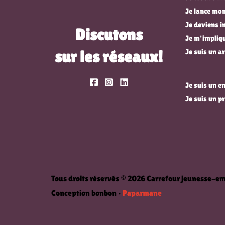
Je lance mon
Je deviens 
Discutons
Je m'impli
sur les réseaux!
Je suis un ar
Je suis un 
Je suis un p
Tous droits réservés © 2026 Carrefour jeunesse-
Conception bonbon •
Paparmane