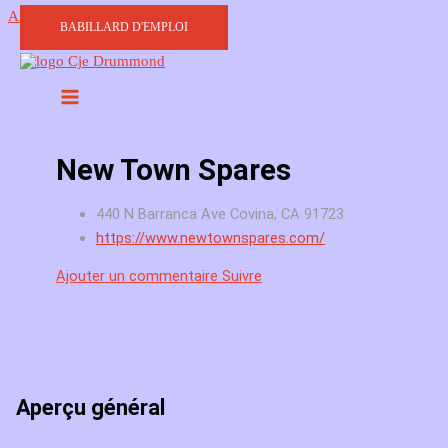
Aller au contenu
BABILLARD D'EMPLOI
New Town Spares
440 N Barranca Ave Covina, CA 91723
https://www.newtownspares.com/
Ajouter un commentaire
Suivre
Aperçu général