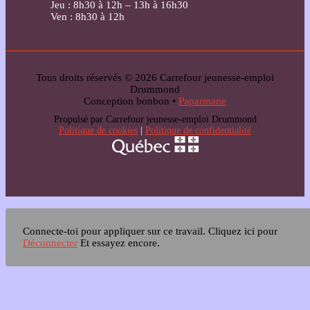
Jeu : 8h30 à 12h – 13h à 16h30
Ven : 8h30 à 12h
Tous droits réservés © 2026 Carrefour jeunesse-emploi
Drummond
Conception bonbon •
Paparmane
Propulsé par Carrefour jeunesse-emploi Drummond
Politique de cookies
|
Politique de confidentialité
Connecte-toi pour appliquer sur ce travail.
Cliquez ici pour
Déconnecter
Et essayez encore.