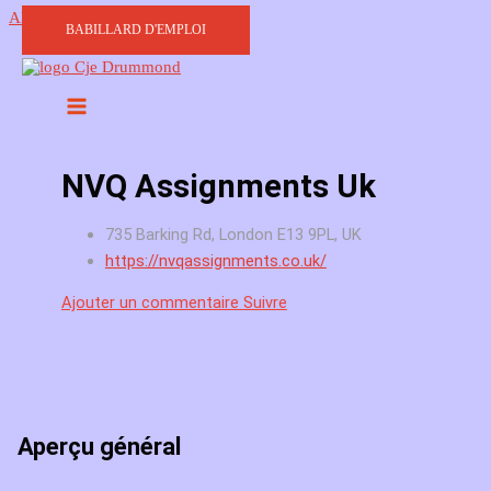
Aller au contenu
BABILLARD D'EMPLOI
NVQ Assignments Uk
735 Barking Rd, London E13 9PL, UK
https://nvqassignments.co.uk/
Ajouter un commentaire
Suivre
Aperçu général