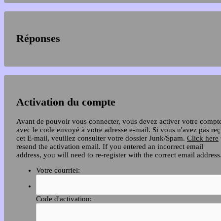
Réponses
Activation du compte
Avant de pouvoir vous connecter, vous devez activer votre compt
avec le code envoyé à votre adresse e-mail. Si vous n'avez pas re
cet E-mail, veuillez consulter votre dossier Junk/Spam.
Click here
resend the activation email. If you entered an incorrect email
address, you will need to re-register with the correct email address
Votre courriel:
Code d'activation: