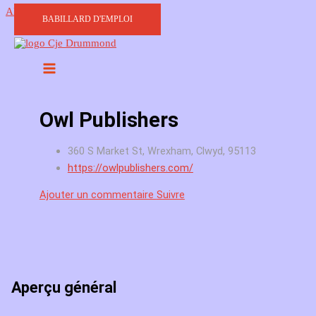
Aller au contenu
BABILLARD D'EMPLOI
Owl Publishers
360 S Market St, Wrexham, Clwyd, 95113
https://owlpublishers.com/
Ajouter un commentaire
Suivre
Aperçu général