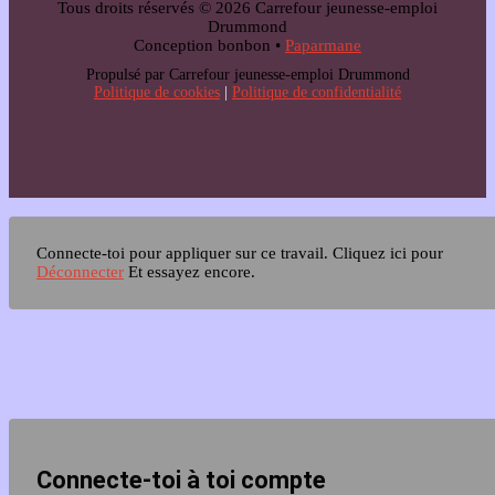
Tous droits réservés © 2026 Carrefour jeunesse-emploi
Drummond
Conception bonbon •
Paparmane
Propulsé par Carrefour jeunesse-emploi Drummond
Politique de cookies
|
Politique de confidentialité
Connecte-toi pour appliquer sur ce travail.
Cliquez ici pour
Déconnecter
Et essayez encore.
Connecte-toi à toi compte