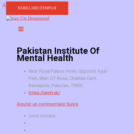
Aller au contenu
BABILLARD D'EMPLOI
Pakistan Institute Of
Mental Health
Near Royal Palace Hotel, Opposite Ayub
Park, Main GT Road, Chaklala Cant,
Rawalpindi, Pakistan, 75800
https://pimh.pk/
Ajouter un commentaire
Suivre
Liens sociaux: