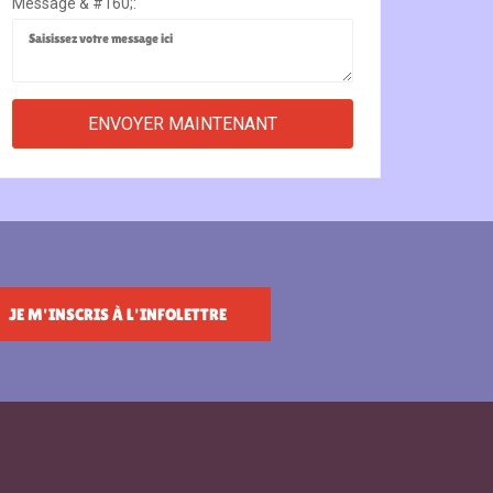
Message & #160;:
JE M'INSCRIS À L'INFOLETTRE