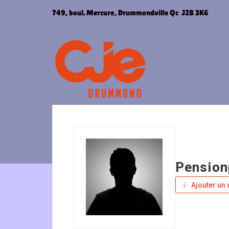
Aller
749, boul. Mercure, Drummondville Qc J2B 3K6
au
contenu
Pension
Ajouter un