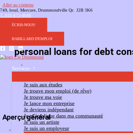
Aller au contenu
749, boul. Mercure, Drummondville Qc J2B 3K6
T. 819 475-4646
ÉCRIS-NOUS!
BABILLARD D'EMPLOI
personal loans for debt con
Services
Ajouter un commentaire
Suivre
Je suis aux études
Je trouve mon emploi (de rêve)
Je trouve ma voie
Je lance mon entreprise
Je deviens indépendant
Je m’implique dans ma communauté
Aperçu général
Je suis un artiste
Je suis un employeur