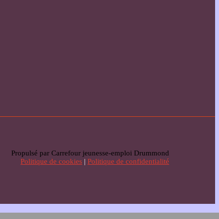
Propulsé par Carrefour jeunesse-emploi Drummond
Politique de cookies
|
Politique de confidentialité