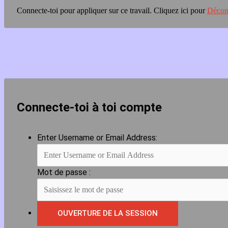
Connecte-toi pour appliquer sur ce travail.
Cliquez ici pour
Décon
Connecte-toi à toi compte
Enter Username or Email Address:
Mot de passe :