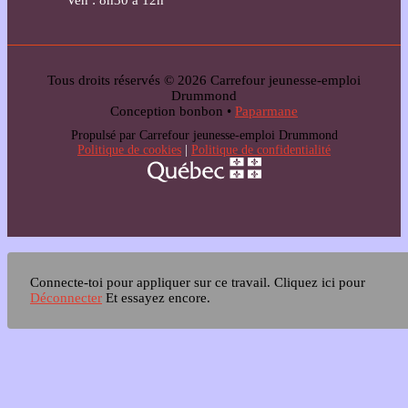
Ven : 8h30 à 12h
Tous droits réservés © 2026 Carrefour jeunesse-emploi
Drummond
Conception bonbon •
Paparmane
Propulsé par Carrefour jeunesse-emploi Drummond
Politique de cookies
|
Politique de confidentialité
Connecte-toi pour appliquer sur ce travail.
Cliquez ici pour
Déconnecter
Et essayez encore.