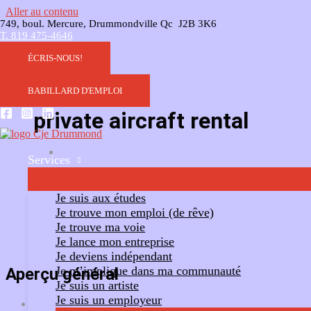
Aller au contenu
749, boul. Mercure, Drummondville Qc J2B 3K6
T. 819 475-4646
ÉCRIS-NOUS!
BABILLARD D'EMPLOI
private aircraft rental
Services
Ajouter un commentaire
Suivre
Je suis aux études
Je trouve mon emploi (de rêve)
Je trouve ma voie
Je lance mon entreprise
Je deviens indépendant
Je m’implique dans ma communauté
Aperçu général
Je suis un artiste
Je suis un employeur