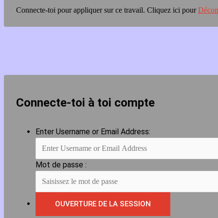
Connecte-toi pour appliquer sur ce travail.
Cliquez ici pour
Décon
Connecte-toi à toi compte
Enter Username or Email Address:
Mot de passe :