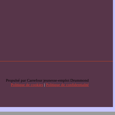
Propulsé par Carrefour jeunesse-emploi Drummond
Politique de cookies
|
Politique de confidentialité