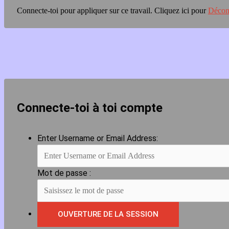
Connecte-toi pour appliquer sur ce travail.
Cliquez ici pour
Décon
Connecte-toi à toi compte
Enter Username or Email Address:
Mot de passe :