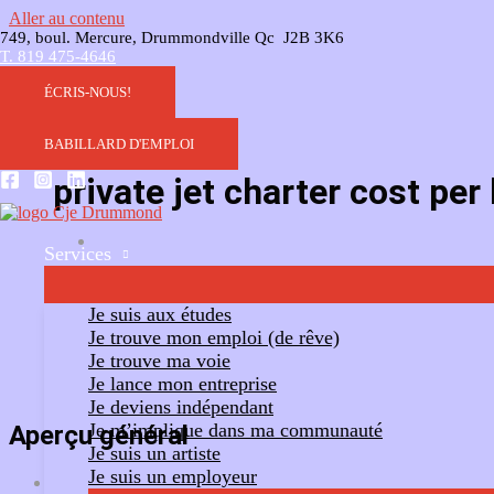
Aller au contenu
749, boul. Mercure, Drummondville Qc J2B 3K6
T. 819 475-4646
ÉCRIS-NOUS!
BABILLARD D'EMPLOI
private jet charter cost per
Services
Ajouter un commentaire
Suivre
Je suis aux études
Je trouve mon emploi (de rêve)
Je trouve ma voie
Je lance mon entreprise
Je deviens indépendant
Je m’implique dans ma communauté
Aperçu général
Je suis un artiste
Je suis un employeur