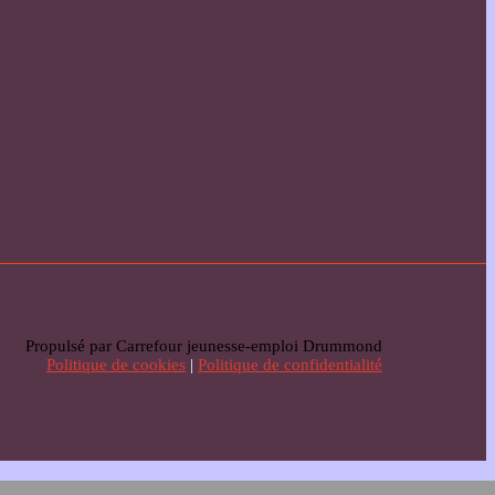
Propulsé par Carrefour jeunesse-emploi Drummond
Politique de cookies
|
Politique de confidentialité